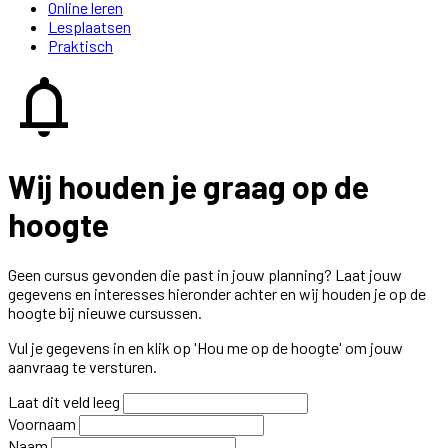
Online leren
Lesplaatsen
Praktisch
notifications
Wij houden je graag op de
hoogte
Geen cursus gevonden die past in jouw planning? Laat jouw
gegevens en interesses hieronder achter en wij houden je op de
hoogte bij nieuwe cursussen.
Vul je gegevens in en klik op 'Hou me op de hoogte' om jouw
aanvraag te versturen.
Laat dit veld leeg
Voornaam
Naam