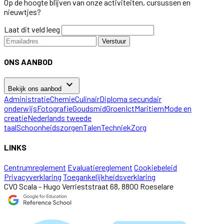
Op de hoogte blijven van onze activiteiten, cursussen en
nieuwtjes?
Laat dit veld leeg
Verstuur
ONS AANBOD
keyboard_arrow_down
Bekijk ons aanbod
Administratie
Chemie
Culinair
Diploma secundair
onderwijs
Fotografie
Goudsmid
Groen
Ict
Maritiem
Mode en
creatie
Nederlands tweede
taal
Schoonheidszorgen
Talen
Techniek
Zorg
LINKS
Centrumreglement
Evaluatiereglement
Cookiebeleid
Privacyverklaring
Toegankelijkheidsverklaring
CVO Scala - Hugo Verrieststraat 68, 8800 Roeselare