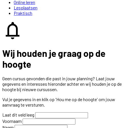
Online leren
Lesplaatsen
Praktisch
notifications
Wij houden je graag op de
hoogte
Geen cursus gevonden die past in jouw planning? Laat jouw
gegevens en interesses hieronder achter en wij houden je op de
hoogte bij nieuwe cursussen.
Vul je gegevens in en klik op 'Hou me op de hoogte' om jouw
aanvraag te versturen.
Laat dit veld leeg
Voornaam
Naam