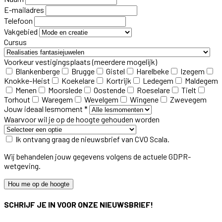
E-mailadres
Telefoon
Vakgebied
Cursus
Voorkeur vestigingsplaats
(meerdere mogelijk)
Blankenberge
Brugge
Gistel
Harelbeke
Izegem
Knokke-Heist
Koekelare
Kortrijk
Ledegem
Maldegem
Menen
Moorslede
Oostende
Roeselare
Tielt
Torhout
Waregem
Wevelgem
Wingene
Zwevegem
Jouw ideaal lesmoment *
Waarvoor wil je op de hoogte gehouden worden
Ik ontvang graag de nieuwsbrief van CVO Scala.
Wij behandelen jouw gegevens volgens de actuele GDPR-
wetgeving.
Hou me op de hoogte
SCHRIJF JE IN VOOR ONZE NIEUWSBRIEF!