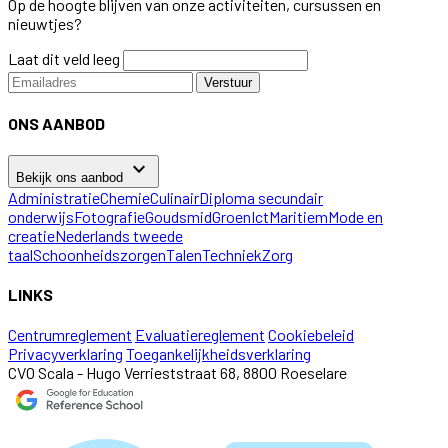
Op de hoogte blijven van onze activiteiten, cursussen en
nieuwtjes?
Laat dit veld leeg
Verstuur
ONS AANBOD
keyboard_arrow_down
Bekijk ons aanbod
Administratie
Chemie
Culinair
Diploma secundair
onderwijs
Fotografie
Goudsmid
Groen
Ict
Maritiem
Mode en
creatie
Nederlands tweede
taal
Schoonheidszorgen
Talen
Techniek
Zorg
LINKS
Centrumreglement
Evaluatiereglement
Cookiebeleid
Privacyverklaring
Toegankelijkheidsverklaring
CVO Scala - Hugo Verrieststraat 68, 8800 Roeselare