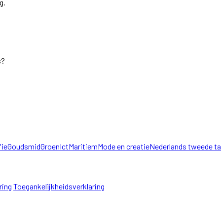
g.
s?
fie
Goudsmid
Groen
Ict
Maritiem
Mode en creatie
Nederlands tweede ta
ring
Toegankelijkheidsverklaring