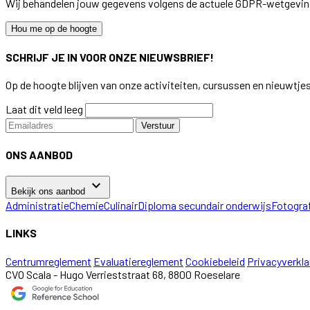
Wij behandelen jouw gegevens volgens de actuele GDPR-wetgevin
Hou me op de hoogte
SCHRIJF JE IN VOOR ONZE NIEUWSBRIEF!
Op de hoogte blijven van onze activiteiten, cursussen en nieuwtje
Laat dit veld leeg
Verstuur
ONS AANBOD
keyboard_arrow_down
Bekijk ons aanbod
Administratie
Chemie
Culinair
Diploma secundair onderwijs
Fotogra
LINKS
Centrumreglement
Evaluatiereglement
Cookiebeleid
Privacyverkla
CVO Scala - Hugo Verrieststraat 68, 8800 Roeselare