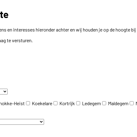
te
ns en interesses hieronder achter en wij houden je op de hoogte bi
aag te versturen.
nokke-Heist
Koekelare
Kortrijk
Ledegem
Maldegem