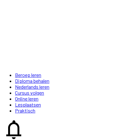
Beroep leren
Diploma behalen
Nederlands leren
Cursus volgen
Online leren
Lesplaatsen
Praktisch
notifications