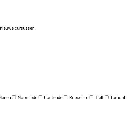
j nieuwe cursussen.
Menen
Moorslede
Oostende
Roeselare
Tielt
Torhout