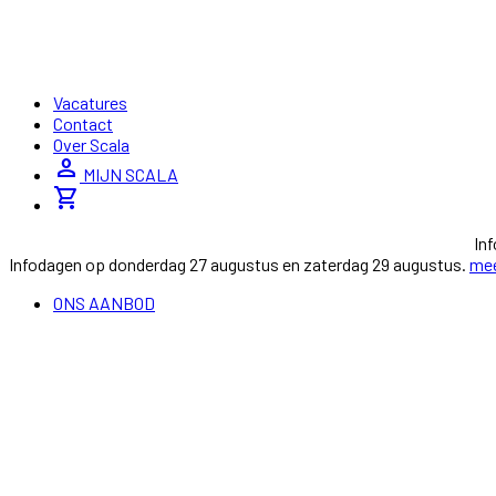
Vacatures
Contact
Over Scala
person
MIJN SCALA
shopping_cart
In
Infodagen op donderdag 27 augustus en zaterdag 29 augustus.
mee
ONS AANBOD