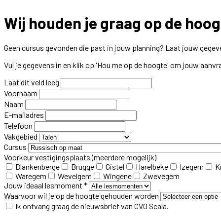
Wij houden je graag op de hoog
Geen cursus gevonden die past in jouw planning? Laat jouw gegeve
Vul je gegevens in en klik op 'Hou me op de hoogte' om jouw aanvr
Laat dit veld leeg
Voornaam
Naam
E-mailadres
Telefoon
Vakgebied
Cursus
Voorkeur vestigingsplaats
(meerdere mogelijk)
Blankenberge
Brugge
Gistel
Harelbeke
Izegem
K
Waregem
Wevelgem
Wingene
Zwevegem
Jouw ideaal lesmoment *
Waarvoor wil je op de hoogte gehouden worden
Ik ontvang graag de nieuwsbrief van CVO Scala.