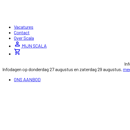
Vacatures
Contact
Over Scala
person
MIJN SCALA
shopping_cart
In
Infodagen op donderdag 27 augustus en zaterdag 29 augustus.
mee
ONS AANBOD