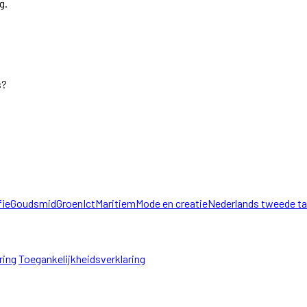
g.
s?
fie
Goudsmid
Groen
Ict
Maritiem
Mode en creatie
Nederlands tweede ta
ring
Toegankelijkheidsverklaring