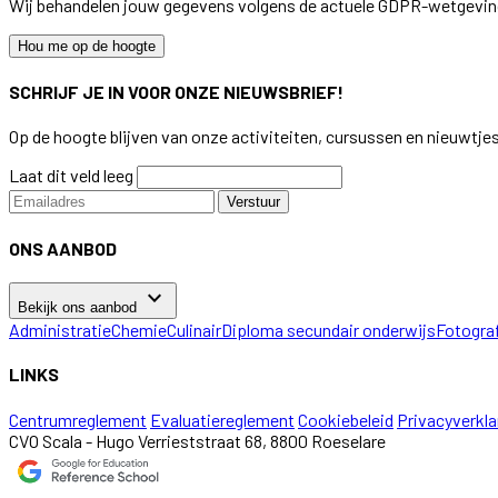
Wij behandelen jouw gegevens volgens de actuele GDPR-wetgevin
Hou me op de hoogte
SCHRIJF JE IN VOOR ONZE NIEUWSBRIEF!
Op de hoogte blijven van onze activiteiten, cursussen en nieuwtje
Laat dit veld leeg
Verstuur
ONS AANBOD
keyboard_arrow_down
Bekijk ons aanbod
Administratie
Chemie
Culinair
Diploma secundair onderwijs
Fotogra
LINKS
Centrumreglement
Evaluatiereglement
Cookiebeleid
Privacyverkla
CVO Scala - Hugo Verrieststraat 68, 8800 Roeselare