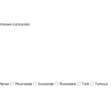
j nieuwe cursussen.
Menen
Moorslede
Oostende
Roeselare
Tielt
Torhout