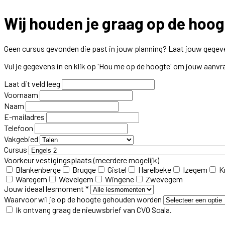
Wij houden je graag op de hoog
Geen cursus gevonden die past in jouw planning? Laat jouw gegeve
Vul je gegevens in en klik op 'Hou me op de hoogte' om jouw aanvr
Laat dit veld leeg
Voornaam
Naam
E-mailadres
Telefoon
Vakgebied
Cursus
Voorkeur vestigingsplaats
(meerdere mogelijk)
Blankenberge
Brugge
Gistel
Harelbeke
Izegem
K
Waregem
Wevelgem
Wingene
Zwevegem
Jouw ideaal lesmoment *
Waarvoor wil je op de hoogte gehouden worden
Ik ontvang graag de nieuwsbrief van CVO Scala.