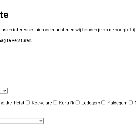
te
ns en interesses hieronder achter en wij houden je op de hoogte bi
aag te versturen.
nokke-Heist
Koekelare
Kortrijk
Ledegem
Maldegem