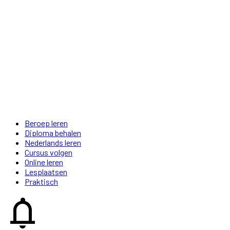
Beroep leren
Diploma behalen
Nederlands leren
Cursus volgen
Online leren
Lesplaatsen
Praktisch
notifications