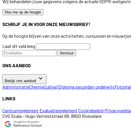
Wij behandelen jouw gegevens volgens de actuele GDPR-wetgevin
Hou me op de hoogte
SCHRIJF JE IN VOOR ONZE NIEUWSBRIEF!
Op de hoogte blijven van onze activiteiten, cursussen en nieuwtje
Laat dit veld leeg
Verstuur
ONS AANBOD
keyboard_arrow_down
Bekijk ons aanbod
Administratie
Chemie
Culinair
Diploma secundair onderwijs
Fotogra
LINKS
Centrumreglement
Evaluatiereglement
Cookiebeleid
Privacyverkla
CVO Scala - Hugo Verrieststraat 68, 8800 Roeselare