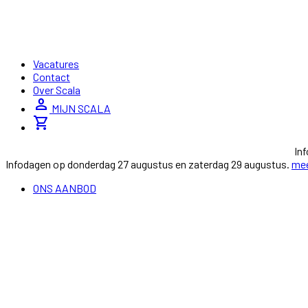
Vacatures
Contact
Over Scala
person
MIJN SCALA
shopping_cart
In
Infodagen op donderdag 27 augustus en zaterdag 29 augustus.
mee
ONS AANBOD