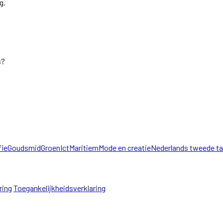
g.
s?
fie
Goudsmid
Groen
Ict
Maritiem
Mode en creatie
Nederlands tweede ta
ring
Toegankelijkheidsverklaring