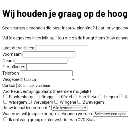
Wij houden je graag op de hoog
Geen cursus gevonden die past in jouw planning? Laat jouw gegeve
Vul je gegevens in en klik op 'Hou me op de hoogte' om jouw aanvr
Laat dit veld leeg
Voornaam
Naam
E-mailadres
Telefoon
Vakgebied
Cursus
Voorkeur vestigingsplaats
(meerdere mogelijk)
Blankenberge
Brugge
Gistel
Harelbeke
Izegem
K
Waregem
Wevelgem
Wingene
Zwevegem
Jouw ideaal lesmoment *
Waarvoor wil je op de hoogte gehouden worden
Ik ontvang graag de nieuwsbrief van CVO Scala.