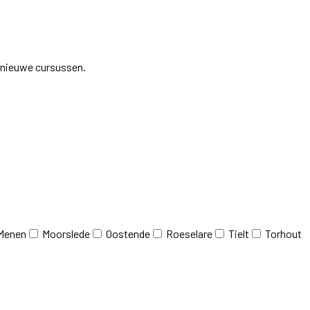
j nieuwe cursussen.
Menen
Moorslede
Oostende
Roeselare
Tielt
Torhout