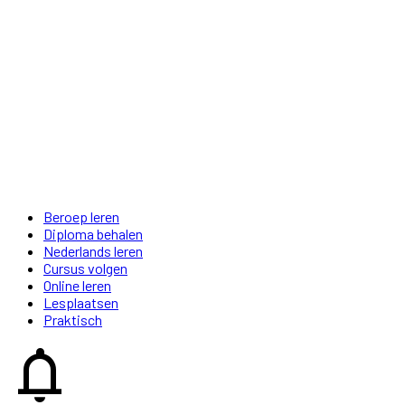
Beroep leren
Diploma behalen
Nederlands leren
Cursus volgen
Online leren
Lesplaatsen
Praktisch
notifications