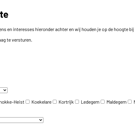
te
ns en interesses hieronder achter en wij houden je op de hoogte bi
aag te versturen.
nokke-Heist
Koekelare
Kortrijk
Ledegem
Maldegem