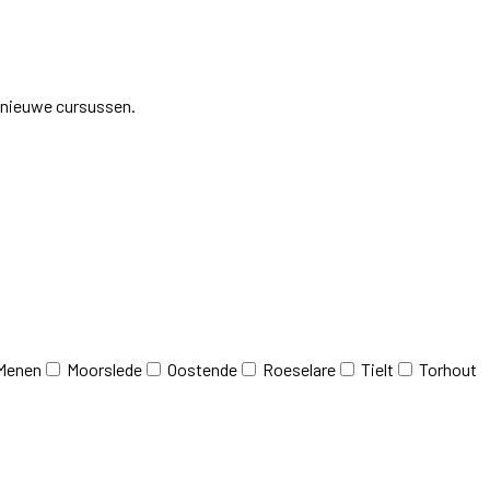
j nieuwe cursussen.
Menen
Moorslede
Oostende
Roeselare
Tielt
Torhout