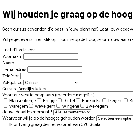
Wij houden je graag op de hoog
Geen cursus gevonden die past in jouw planning? Laat jouw gegeve
Vul je gegevens in en klik op 'Hou me op de hoogte' om jouw aanvr
Laat dit veld leeg
Voornaam
Naam
E-mailadres
Telefoon
Vakgebied
Cursus
Voorkeur vestigingsplaats
(meerdere mogelijk)
Blankenberge
Brugge
Gistel
Harelbeke
Izegem
K
Waregem
Wevelgem
Wingene
Zwevegem
Jouw ideaal lesmoment *
Waarvoor wil je op de hoogte gehouden worden
Ik ontvang graag de nieuwsbrief van CVO Scala.