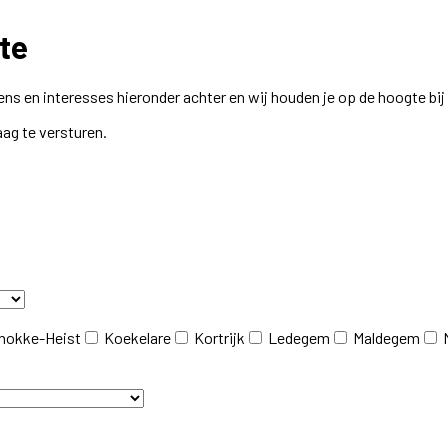
te
ns en interesses hieronder achter en wij houden je op de hoogte bi
aag te versturen.
nokke-Heist
Koekelare
Kortrijk
Ledegem
Maldegem