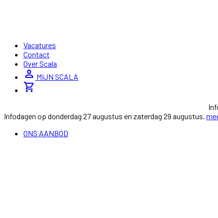
Vacatures
Contact
Over Scala
person
MIJN SCALA
shopping_cart
In
Infodagen op donderdag 27 augustus en zaterdag 29 augustus.
mee
ONS AANBOD