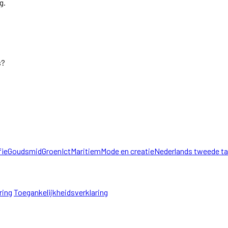
g.
s?
fie
Goudsmid
Groen
Ict
Maritiem
Mode en creatie
Nederlands tweede ta
ring
Toegankelijkheidsverklaring