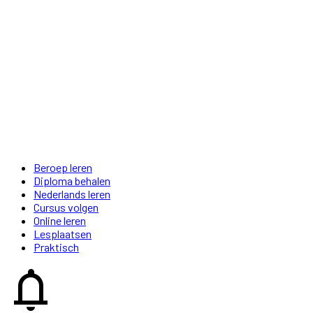
Beroep leren
Diploma behalen
Nederlands leren
Cursus volgen
Online leren
Lesplaatsen
Praktisch
notifications