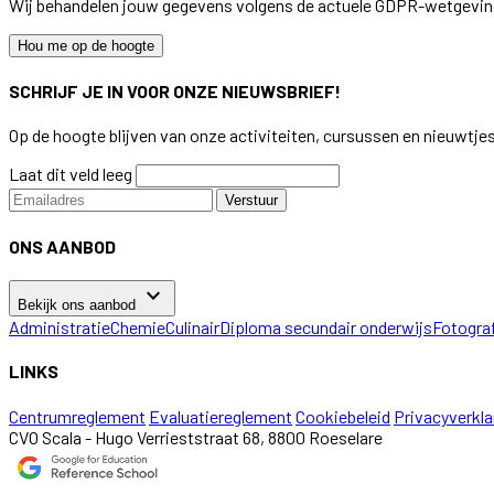
Wij behandelen jouw gegevens volgens de actuele GDPR-wetgevin
Hou me op de hoogte
SCHRIJF JE IN VOOR ONZE NIEUWSBRIEF!
Op de hoogte blijven van onze activiteiten, cursussen en nieuwtje
Laat dit veld leeg
Verstuur
ONS AANBOD
keyboard_arrow_down
Bekijk ons aanbod
Administratie
Chemie
Culinair
Diploma secundair onderwijs
Fotogra
LINKS
Centrumreglement
Evaluatiereglement
Cookiebeleid
Privacyverkla
CVO Scala - Hugo Verrieststraat 68, 8800 Roeselare