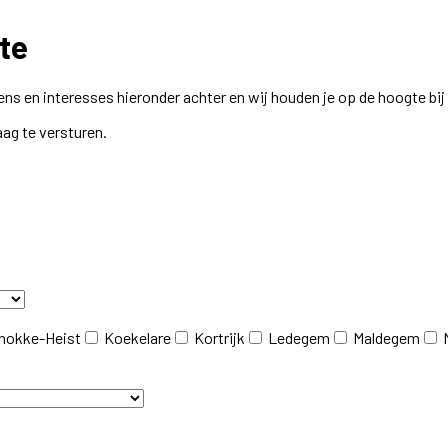
te
ns en interesses hieronder achter en wij houden je op de hoogte bi
aag te versturen.
nokke-Heist
Koekelare
Kortrijk
Ledegem
Maldegem