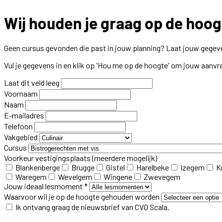
Wij houden je graag op de hoog
Geen cursus gevonden die past in jouw planning? Laat jouw gegeve
Vul je gegevens in en klik op 'Hou me op de hoogte' om jouw aanvr
Laat dit veld leeg
Voornaam
Naam
E-mailadres
Telefoon
Vakgebied
Cursus
Voorkeur vestigingsplaats
(meerdere mogelijk)
Blankenberge
Brugge
Gistel
Harelbeke
Izegem
K
Waregem
Wevelgem
Wingene
Zwevegem
Jouw ideaal lesmoment *
Waarvoor wil je op de hoogte gehouden worden
Ik ontvang graag de nieuwsbrief van CVO Scala.