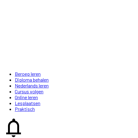
Beroep leren
Diploma behalen
Nederlands leren
Cursus volgen
Online leren
Lesplaatsen
Praktisch
notifications