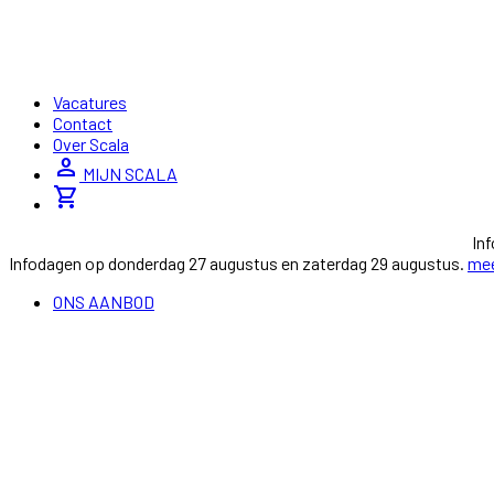
Vacatures
Contact
Over Scala
person
MIJN SCALA
shopping_cart
In
Infodagen op donderdag 27 augustus en zaterdag 29 augustus.
mee
ONS AANBOD