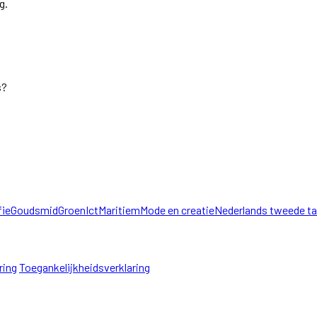
g.
s?
fie
Goudsmid
Groen
Ict
Maritiem
Mode en creatie
Nederlands tweede ta
ring
Toegankelijkheidsverklaring