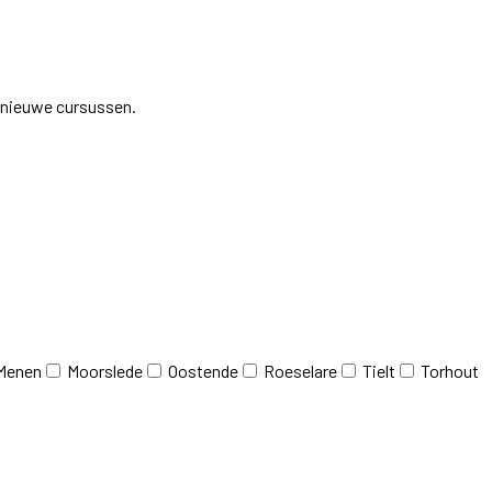
j nieuwe cursussen.
Menen
Moorslede
Oostende
Roeselare
Tielt
Torhout