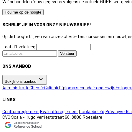
Wij behandelen jouw gegevens volgens de actuele GDPR-wetgevin
Hou me op de hoogte
SCHRIJF JE IN VOOR ONZE NIEUWSBRIEF!
Op de hoogte blijven van onze activiteiten, cursussen en nieuwtje
Laat dit veld leeg
Verstuur
ONS AANBOD
keyboard_arrow_down
Bekijk ons aanbod
Administratie
Chemie
Culinair
Diploma secundair onderwijs
Fotogra
LINKS
Centrumreglement
Evaluatiereglement
Cookiebeleid
Privacyverkla
CVO Scala - Hugo Verrieststraat 68, 8800 Roeselare