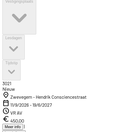
Vestigingsplaats
Lesdagen
Tijdstip
3021
Nieuw
location_on
Zwevegem - Hendrik Consciencestraat
calendar_today
11/9/2026 - 19/6/2027
schedule
VR AV
euro
450,00
|
Meer info