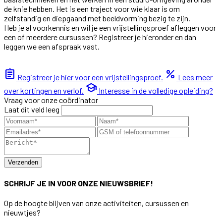
de knie hebben. Het is een traject voor wie klaar is om
zelfstandig en diepgaand met beeldvorming bezig te zijn.
Heb je al voorkennis en wil je een vrijstellingsproef afleggen voor
een of meerdere cursussen? Registreer je hieronder en dan
leggen we een afspraak vast.
assignment
percent
Registreer je hier voor een vrijstellingsproef.
Lees meer
school
over kortingen en verlof.
Interesse in de volledige opleiding?
Vraag voor onze coördinator
Laat dit veld leeg
Verzenden
SCHRIJF JE IN VOOR ONZE NIEUWSBRIEF!
Op de hoogte blijven van onze activiteiten, cursussen en
nieuwtjes?