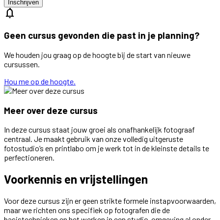
Inschrijven
notifications
Geen cursus gevonden die past in je planning?
We houden jou graag op de hoogte bij de start van nieuwe
cursussen.
Hou me op de hoogte.
Meer over deze cursus
In deze cursus staat jouw groei als onafhankelijk fotograaf
centraal. Je maakt gebruik van onze volledig uitgeruste
fotostudio’s en printlabo om je werk tot in de kleinste details te
perfectioneren.
Voorkennis en vrijstellingen
Voor deze cursus zijn er geen strikte formele instapvoorwaarden,
maar we richten ons specifiek op fotografen die de
basistechnieken en het werken in een studio-omgeving al onder