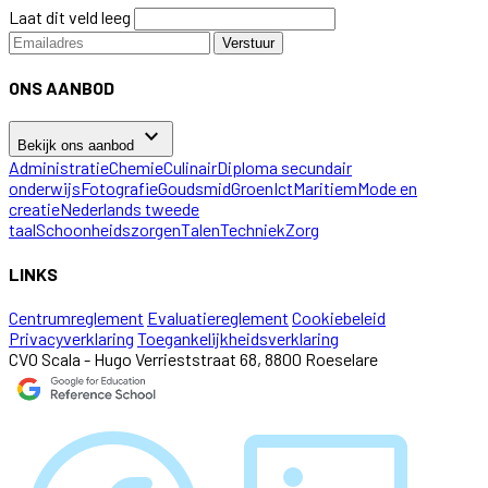
Laat dit veld leeg
Verstuur
ONS AANBOD
keyboard_arrow_down
Bekijk ons aanbod
Administratie
Chemie
Culinair
Diploma secundair
onderwijs
Fotografie
Goudsmid
Groen
Ict
Maritiem
Mode en
creatie
Nederlands tweede
taal
Schoonheidszorgen
Talen
Techniek
Zorg
LINKS
Centrumreglement
Evaluatiereglement
Cookiebeleid
Privacyverklaring
Toegankelijkheidsverklaring
CVO Scala - Hugo Verrieststraat 68, 8800 Roeselare