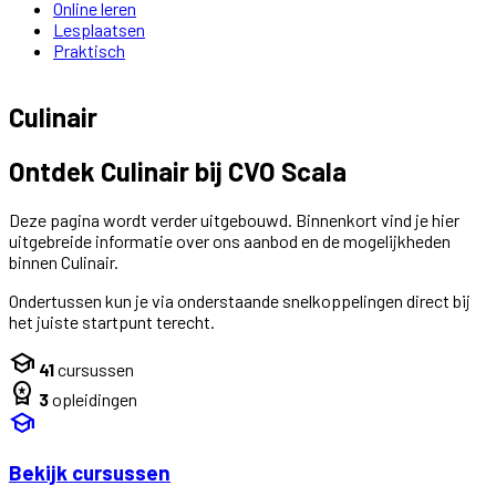
Online leren
Lesplaatsen
Praktisch
Culinair
Ontdek Culinair bij CVO Scala
Deze pagina wordt verder uitgebouwd. Binnenkort vind je hier
uitgebreide informatie over ons aanbod en de mogelijkheden
binnen Culinair.
Ondertussen kun je via onderstaande snelkoppelingen direct bij
het juiste startpunt terecht.
school
41
cursussen
workspace_premium
3
opleidingen
school
Bekijk cursussen