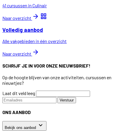
41 cursussen in Culinair
arrow_forward
grid_view
Naar overzicht
Volledig aanbod
Alle vakgebieden in één overzicht
arrow_forward
Naar overzicht
SCHRIJF JE IN VOOR ONZE NIEUWSBRIEF!
Op de hoogte blijven van onze activiteiten, cursussen en
nieuwtjes?
Laat dit veld leeg
Verstuur
ONS AANBOD
keyboard_arrow_down
Bekijk ons aanbod