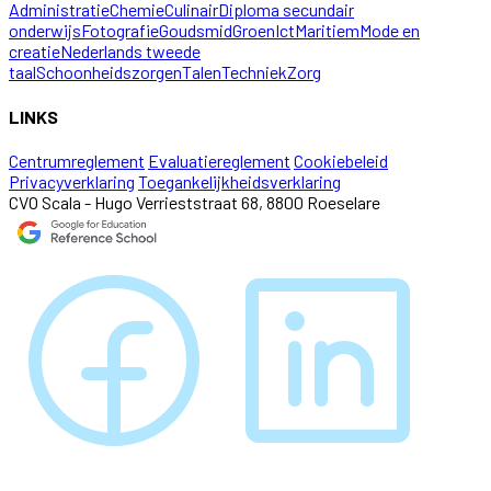
Administratie
Chemie
Culinair
Diploma secundair
onderwijs
Fotografie
Goudsmid
Groen
Ict
Maritiem
Mode en
creatie
Nederlands tweede
taal
Schoonheidszorgen
Talen
Techniek
Zorg
LINKS
Centrumreglement
Evaluatiereglement
Cookiebeleid
Privacyverklaring
Toegankelijkheidsverklaring
CVO Scala - Hugo Verrieststraat 68, 8800 Roeselare