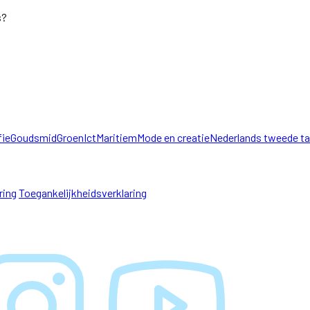
s?
fie
Goudsmid
Groen
Ict
Maritiem
Mode en creatie
Nederlands tweede ta
ring
Toegankelijkheidsverklaring