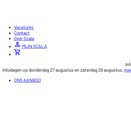
Vacatures
Contact
Over Scala
person
MIJN SCALA
shopping_cart
In
Infodagen op donderdag 27 augustus en zaterdag 29 augustus.
mee
ONS AANBOD