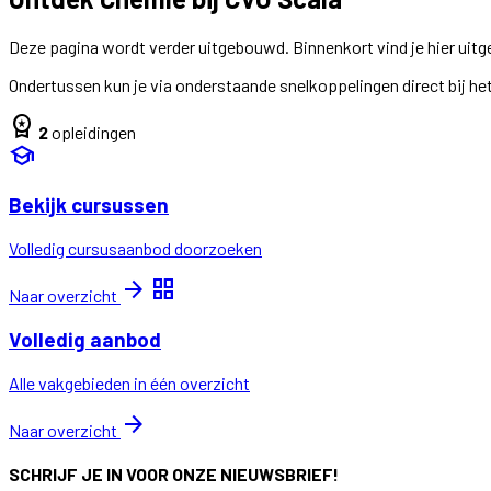
Deze pagina wordt verder uitgebouwd. Binnenkort vind je hier uit
Ondertussen kun je via onderstaande snelkoppelingen direct bij het
workspace_premium
2
opleidingen
school
Bekijk cursussen
Volledig cursusaanbod doorzoeken
arrow_forward
grid_view
Naar overzicht
Volledig aanbod
Alle vakgebieden in één overzicht
arrow_forward
Naar overzicht
SCHRIJF JE IN VOOR ONZE NIEUWSBRIEF!