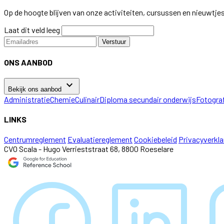
Op de hoogte blijven van onze activiteiten, cursussen en nieuwtje
Laat dit veld leeg
Verstuur
ONS AANBOD
keyboard_arrow_down
Bekijk ons aanbod
Administratie
Chemie
Culinair
Diploma secundair onderwijs
Fotogra
LINKS
Centrumreglement
Evaluatiereglement
Cookiebeleid
Privacyverkla
CVO Scala - Hugo Verrieststraat 68, 8800 Roeselare