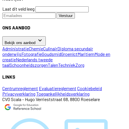
Laat dit veld leeg
Verstuur
ONS AANBOD
keyboard_arrow_down
Bekijk ons aanbod
Administratie
Chemie
Culinair
Diploma secundair
onderwijs
Fotografie
Goudsmid
Groen
Ict
Maritiem
Mode en
creatie
Nederlands tweede
taal
Schoonheidszorgen
Talen
Techniek
Zorg
LINKS
Centrumreglement
Evaluatiereglement
Cookiebeleid
Privacyverklaring
Toegankelijkheidsverklaring
CVO Scala - Hugo Verrieststraat 68, 8800 Roeselare