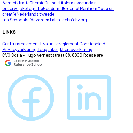
Administratie
Chemie
Culinair
Diploma secundair
onderwijs
Fotografie
Goudsmid
Groen
Ict
Maritiem
Mode en
creatie
Nederlands tweede
taal
Schoonheidszorgen
Talen
Techniek
Zorg
LINKS
Centrumreglement
Evaluatiereglement
Cookiebeleid
Privacyverklaring
Toegankelijkheidsverklaring
CVO Scala - Hugo Verrieststraat 68, 8800 Roeselare