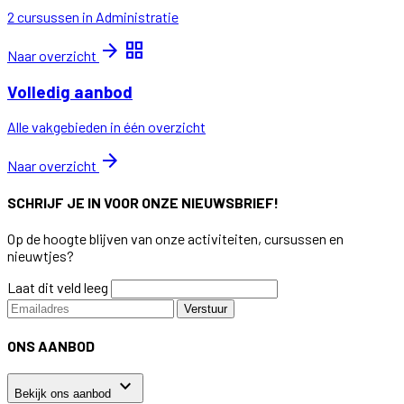
2 cursussen in Administratie
arrow_forward
grid_view
Naar overzicht
Volledig aanbod
Alle vakgebieden in één overzicht
arrow_forward
Naar overzicht
SCHRIJF JE IN VOOR ONZE NIEUWSBRIEF!
Op de hoogte blijven van onze activiteiten, cursussen en
nieuwtjes?
Laat dit veld leeg
Verstuur
ONS AANBOD
keyboard_arrow_down
Bekijk ons aanbod