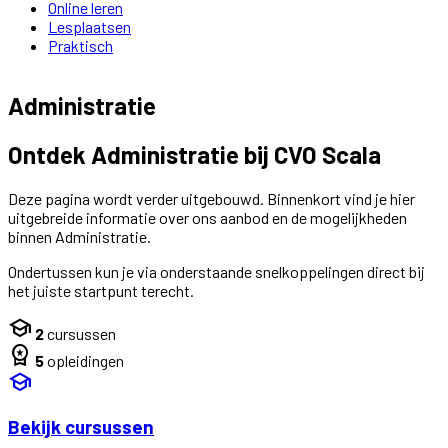
Online leren
Lesplaatsen
Praktisch
Administratie
Ontdek Administratie bij CVO Scala
Deze pagina wordt verder uitgebouwd. Binnenkort vind je hier
uitgebreide informatie over ons aanbod en de mogelijkheden
binnen Administratie.
Ondertussen kun je via onderstaande snelkoppelingen direct bij
het juiste startpunt terecht.
school
2
cursussen
workspace_premium
5
opleidingen
school
Bekijk cursussen