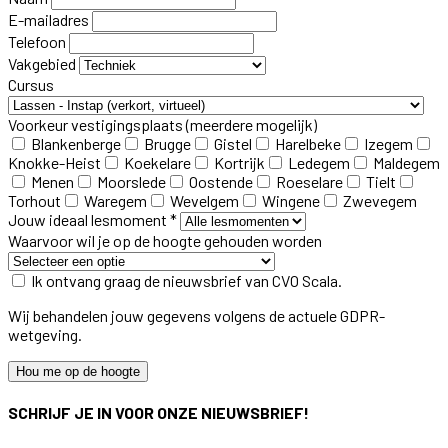
E-mailadres
Telefoon
Vakgebied
Cursus
Voorkeur vestigingsplaats
(meerdere mogelijk)
Blankenberge
Brugge
Gistel
Harelbeke
Izegem
Knokke-Heist
Koekelare
Kortrijk
Ledegem
Maldegem
Menen
Moorslede
Oostende
Roeselare
Tielt
Torhout
Waregem
Wevelgem
Wingene
Zwevegem
Jouw ideaal lesmoment *
Waarvoor wil je op de hoogte gehouden worden
Ik ontvang graag de nieuwsbrief van CVO Scala.
Wij behandelen jouw gegevens volgens de actuele GDPR-
wetgeving.
Hou me op de hoogte
SCHRIJF JE IN VOOR ONZE NIEUWSBRIEF!