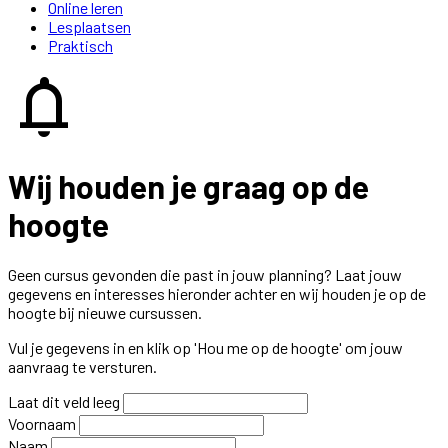
Online leren
Lesplaatsen
Praktisch
notifications
Wij houden je graag op de
hoogte
Geen cursus gevonden die past in jouw planning? Laat jouw
gegevens en interesses hieronder achter en wij houden je op de
hoogte bij nieuwe cursussen.
Vul je gegevens in en klik op 'Hou me op de hoogte' om jouw
aanvraag te versturen.
Laat dit veld leeg
Voornaam
Naam