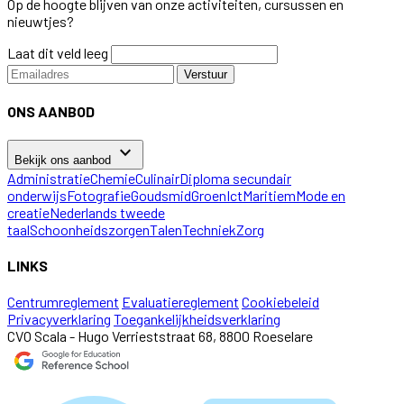
Op de hoogte blijven van onze activiteiten, cursussen en
nieuwtjes?
Laat dit veld leeg
Verstuur
ONS AANBOD
keyboard_arrow_down
Bekijk ons aanbod
Administratie
Chemie
Culinair
Diploma secundair
onderwijs
Fotografie
Goudsmid
Groen
Ict
Maritiem
Mode en
creatie
Nederlands tweede
taal
Schoonheidszorgen
Talen
Techniek
Zorg
LINKS
Centrumreglement
Evaluatiereglement
Cookiebeleid
Privacyverklaring
Toegankelijkheidsverklaring
CVO Scala - Hugo Verrieststraat 68, 8800 Roeselare