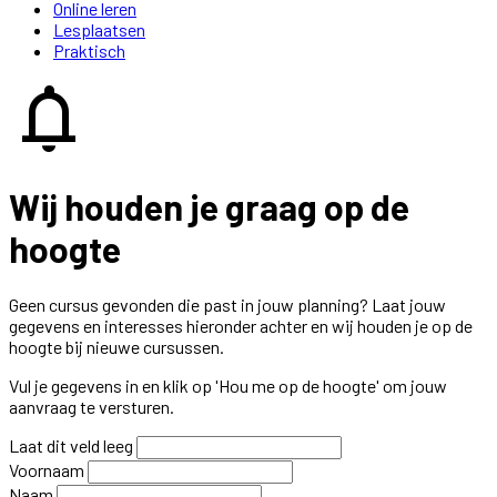
Online leren
Lesplaatsen
Praktisch
notifications
Wij houden je graag op de
hoogte
Geen cursus gevonden die past in jouw planning? Laat jouw
gegevens en interesses hieronder achter en wij houden je op de
hoogte bij nieuwe cursussen.
Vul je gegevens in en klik op 'Hou me op de hoogte' om jouw
aanvraag te versturen.
Laat dit veld leeg
Voornaam
Naam