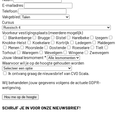
E-mailadres
Telefoon
Vakgebied
Cursus
Voorkeur vestigingsplaats
(meerdere mogelijk)
Blankenberge
Brugge
Gistel
Harelbeke
Izegem
Knokke-Heist
Koekelare
Kortrijk
Ledegem
Maldegem
Menen
Moorslede
Oostende
Roeselare
Tielt
Torhout
Waregem
Wevelgem
Wingene
Zwevegem
Jouw ideaal lesmoment *
Waarvoor wil je op de hoogte gehouden worden
Ik ontvang graag de nieuwsbrief van CVO Scala.
Wij behandelen jouw gegevens volgens de actuele GDPR-
wetgeving.
Hou me op de hoogte
SCHRIJF JE IN VOOR ONZE NIEUWSBRIEF!