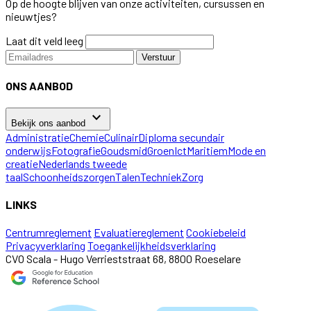
Op de hoogte blijven van onze activiteiten, cursussen en
nieuwtjes?
Laat dit veld leeg
Verstuur
ONS AANBOD
keyboard_arrow_down
Bekijk ons aanbod
Administratie
Chemie
Culinair
Diploma secundair
onderwijs
Fotografie
Goudsmid
Groen
Ict
Maritiem
Mode en
creatie
Nederlands tweede
taal
Schoonheidszorgen
Talen
Techniek
Zorg
LINKS
Centrumreglement
Evaluatiereglement
Cookiebeleid
Privacyverklaring
Toegankelijkheidsverklaring
CVO Scala - Hugo Verrieststraat 68, 8800 Roeselare