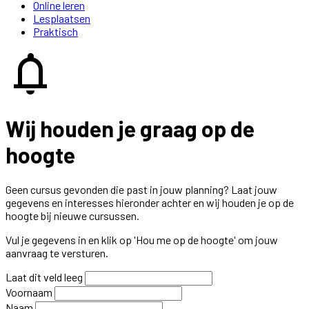
Online leren
Lesplaatsen
Praktisch
notifications
Wij houden je graag op de
hoogte
Geen cursus gevonden die past in jouw planning? Laat jouw
gegevens en interesses hieronder achter en wij houden je op de
hoogte bij nieuwe cursussen.
Vul je gegevens in en klik op 'Hou me op de hoogte' om jouw
aanvraag te versturen.
Laat dit veld leeg
Voornaam
Naam