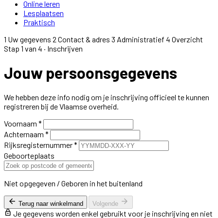
Online leren
Lesplaatsen
Praktisch
1
Uw gegevens
2
Contact & adres
3
Administratief
4
Overzicht
Stap 1 van 4 · Inschrijven
Jouw persoonsgegevens
We hebben deze info nodig om je inschrijving officieel te kunnen
registreren bij de Vlaamse overheid.
Voornaam
*
Achternaam
*
Rijksregisternummer
*
Geboorteplaats
Niet opgegeven / Geboren in het buitenland
arrow_back
arrow_forward
Terug naar winkelmand
Volgende
lock
Je gegevens worden enkel gebruikt voor je inschrijving en niet