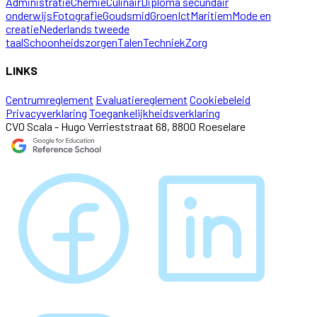
Administratie
Chemie
Culinair
Diploma secundair
onderwijs
Fotografie
Goudsmid
Groen
Ict
Maritiem
Mode en
creatie
Nederlands tweede
taal
Schoonheidszorgen
Talen
Techniek
Zorg
LINKS
Centrumreglement
Evaluatiereglement
Cookiebeleid
Privacyverklaring
Toegankelijkheidsverklaring
CVO Scala - Hugo Verrieststraat 68, 8800 Roeselare