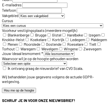
E-mailadres
Telefoon
Vakgebied
Cursus
Voorkeur vestigingsplaats
(meerdere mogelijk)
Blankenberge
Brugge
Gistel
Harelbeke
Izegem
Knokke-Heist
Koekelare
Kortrijk
Ledegem
Maldegem
Menen
Moorslede
Oostende
Roeselare
Tielt
Torhout
Waregem
Wevelgem
Wingene
Zwevegem
Jouw ideaal lesmoment *
Waarvoor wil je op de hoogte gehouden worden
Ik ontvang graag de nieuwsbrief van CVO Scala.
Wij behandelen jouw gegevens volgens de actuele GDPR-
wetgeving.
Hou me op de hoogte
SCHRIJF JE IN VOOR ONZE NIEUWSBRIEF!