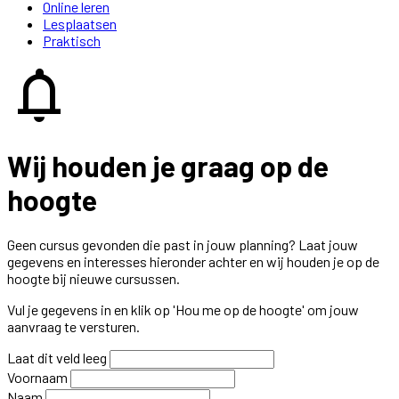
Online leren
Lesplaatsen
Praktisch
notifications
Wij houden je graag op de
hoogte
Geen cursus gevonden die past in jouw planning? Laat jouw
gegevens en interesses hieronder achter en wij houden je op de
hoogte bij nieuwe cursussen.
Vul je gegevens in en klik op 'Hou me op de hoogte' om jouw
aanvraag te versturen.
Laat dit veld leeg
Voornaam
Naam