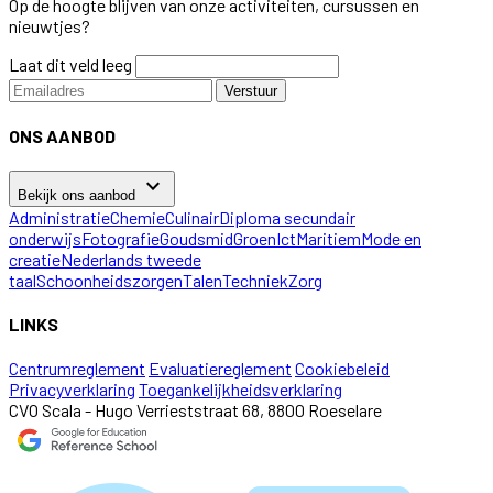
Op de hoogte blijven van onze activiteiten, cursussen en
nieuwtjes?
Laat dit veld leeg
Verstuur
ONS AANBOD
keyboard_arrow_down
Bekijk ons aanbod
Administratie
Chemie
Culinair
Diploma secundair
onderwijs
Fotografie
Goudsmid
Groen
Ict
Maritiem
Mode en
creatie
Nederlands tweede
taal
Schoonheidszorgen
Talen
Techniek
Zorg
LINKS
Centrumreglement
Evaluatiereglement
Cookiebeleid
Privacyverklaring
Toegankelijkheidsverklaring
CVO Scala - Hugo Verrieststraat 68, 8800 Roeselare