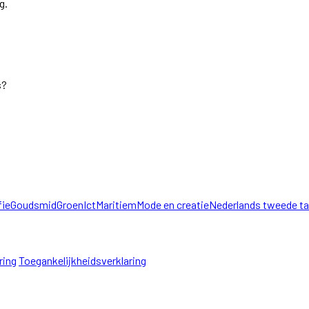
g.
s?
fie
Goudsmid
Groen
Ict
Maritiem
Mode en creatie
Nederlands tweede ta
ring
Toegankelijkheidsverklaring