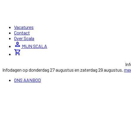
Vacatures
Contact
Over Scala
person
MIJN SCALA
shopping_cart
In
Infodagen op donderdag 27 augustus en zaterdag 29 augustus.
mee
ONS AANBOD