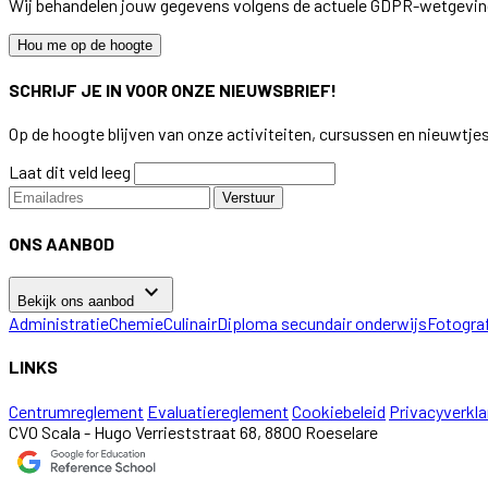
Wij behandelen jouw gegevens volgens de actuele GDPR-wetgevin
Hou me op de hoogte
SCHRIJF JE IN VOOR ONZE NIEUWSBRIEF!
Op de hoogte blijven van onze activiteiten, cursussen en nieuwtje
Laat dit veld leeg
Verstuur
ONS AANBOD
keyboard_arrow_down
Bekijk ons aanbod
Administratie
Chemie
Culinair
Diploma secundair onderwijs
Fotogra
LINKS
Centrumreglement
Evaluatiereglement
Cookiebeleid
Privacyverkla
CVO Scala - Hugo Verrieststraat 68, 8800 Roeselare