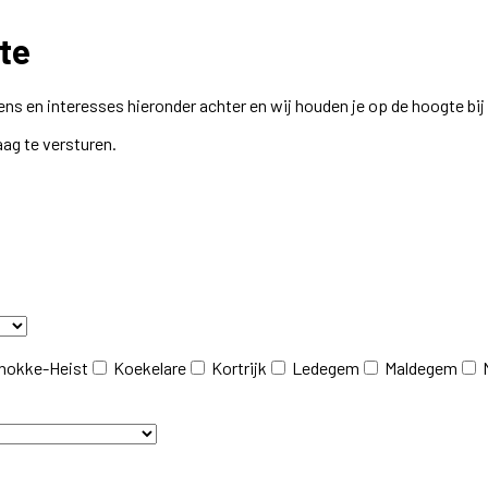
te
ns en interesses hieronder achter en wij houden je op de hoogte bi
aag te versturen.
nokke-Heist
Koekelare
Kortrijk
Ledegem
Maldegem