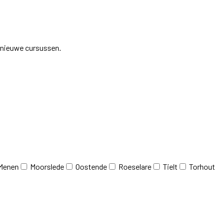
j nieuwe cursussen.
Menen
Moorslede
Oostende
Roeselare
Tielt
Torhout