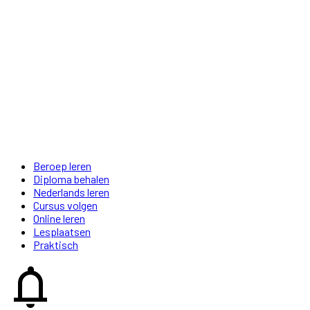
Beroep leren
Diploma behalen
Nederlands leren
Cursus volgen
Online leren
Lesplaatsen
Praktisch
notifications