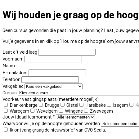
Wij houden je graag op de hoog
Geen cursus gevonden die past in jouw planning? Laat jouw gegeve
Vul je gegevens in en klik op 'Hou me op de hoogte' om jouw aanvr
Laat dit veld leeg
Voornaam
Naam
E-mailadres
Telefoon
Vakgebied
Cursus
Voorkeur vestigingsplaats
(meerdere mogelijk)
Blankenberge
Brugge
Gistel
Harelbeke
Izegem
K
Waregem
Wevelgem
Wingene
Zwevegem
Jouw ideaal lesmoment *
Waarvoor wil je op de hoogte gehouden worden
Ik ontvang graag de nieuwsbrief van CVO Scala.