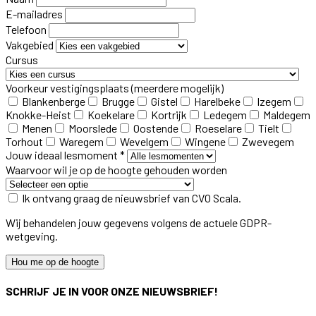
E-mailadres
Telefoon
Vakgebied
Cursus
Voorkeur vestigingsplaats
(meerdere mogelijk)
Blankenberge
Brugge
Gistel
Harelbeke
Izegem
Knokke-Heist
Koekelare
Kortrijk
Ledegem
Maldegem
Menen
Moorslede
Oostende
Roeselare
Tielt
Torhout
Waregem
Wevelgem
Wingene
Zwevegem
Jouw ideaal lesmoment *
Waarvoor wil je op de hoogte gehouden worden
Ik ontvang graag de nieuwsbrief van CVO Scala.
Wij behandelen jouw gegevens volgens de actuele GDPR-
wetgeving.
Hou me op de hoogte
SCHRIJF JE IN VOOR ONZE NIEUWSBRIEF!