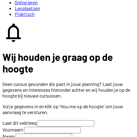
Online leren
Lesplaatsen
Praktisch
notifications
Wij houden je graag op de
hoogte
Geen cursus gevonden die past in jouw planning? Laat jouw
gegevens en interesses hieronder achter en wij houden je op de
hoogte bij nieuwe cursussen.
Vul je gegevens in en klik op 'Hou me op de hoogte' om jouw
aanvraag te versturen.
Laat dit veld leeg
Voornaam
Naam