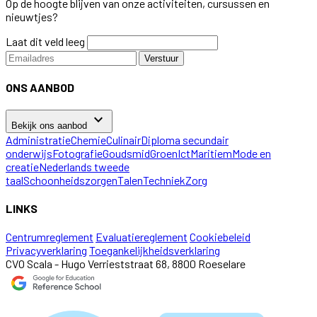
Op de hoogte blijven van onze activiteiten, cursussen en
nieuwtjes?
Laat dit veld leeg
Verstuur
ONS AANBOD
keyboard_arrow_down
Bekijk ons aanbod
Administratie
Chemie
Culinair
Diploma secundair
onderwijs
Fotografie
Goudsmid
Groen
Ict
Maritiem
Mode en
creatie
Nederlands tweede
taal
Schoonheidszorgen
Talen
Techniek
Zorg
LINKS
Centrumreglement
Evaluatiereglement
Cookiebeleid
Privacyverklaring
Toegankelijkheidsverklaring
CVO Scala - Hugo Verrieststraat 68, 8800 Roeselare